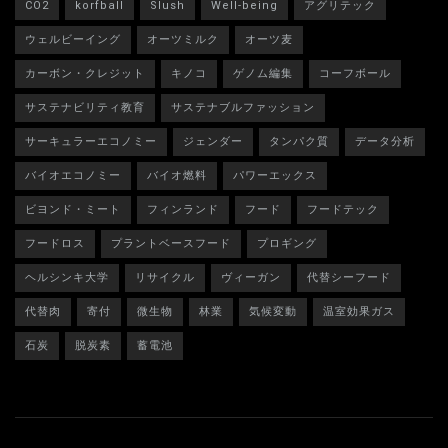
CO2
korfball
Slush
Well-being
アグリテック
ウェルビーイング
オーツミルク
オーツ麦
カーボン・クレジット
キノコ
ゲノム編集
コーフボール
サステナビリティ教育
サステナブルファッション
サーキュラーエコノミー
ジェンダー
タンパク質
データ分析
バイオエコノミー
バイオ燃料
パワーエックス
ビヨンド・ミート
フィンランド
フード
フードテック
フードロス
プラントベースフード
プロギング
ヘルシンキ大学
リサイクル
ヴィーガン
代替シーフード
代替肉
寄付
微生物
林業
気候変動
温室効果ガス
石炭
脱炭素
蓄電池