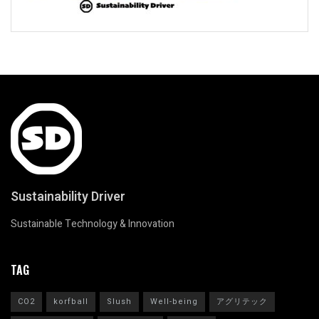
Sustainability Driver
Sustainable Technology & Innovation
TAG
CO2
korfball
Slush
Well-being
アグリテック