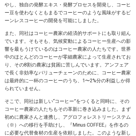
やし、独自の発酵エキス・発酵プロセスを開発し、コーヒ
ー豆を使わなくともまるでコーヒーのような風味がするビ
ーンレスコーヒーの開発を可能にしました。
また、同社はコーヒー農家の経済的サポートにも取り組ん
でいます。そもそも、気候変動によるコーヒー生産への影
響を最もうけているのはコーヒー農家の人たちです。世界
中のほとんどのコーヒーが零細農家によって生産されてお
り、その8割の農家は貧困に苦しんでいます。アンフェア
で長く非効率なバリューチェーンのために、コーヒー農家
は最終的に一杯のコーヒーのうち、1〜2%分の利益しか得
られていません。
そこで、同社は新しい“コーヒー”をつくると同時に、その
コーヒー農家の人たちもその革新に巻き込みました。まず
初めに農家さんと連携し、アグロフォレストリーシステム
（※）への移行を手助けし、『Minus COFFEE』を作るの
に必要な代替食材の生産を依頼しました。このような新し