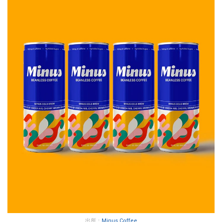
出所：
Minus Coffee