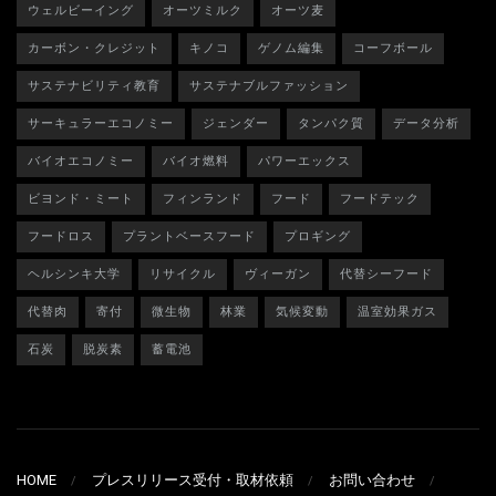
ウェルビーイング
オーツミルク
オーツ麦
カーボン・クレジット
キノコ
ゲノム編集
コーフボール
サステナビリティ教育
サステナブルファッション
サーキュラーエコノミー
ジェンダー
タンパク質
データ分析
バイオエコノミー
バイオ燃料
パワーエックス
ビヨンド・ミート
フィンランド
フード
フードテック
フードロス
プラントベースフード
プロギング
ヘルシンキ大学
リサイクル
ヴィーガン
代替シーフード
代替肉
寄付
微生物
林業
気候変動
温室効果ガス
石炭
脱炭素
蓄電池
HOME
プレスリリース受付・取材依頼
お問い合わせ