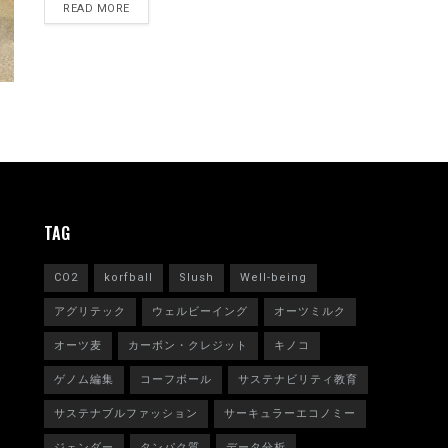
READ MORE
TAG
CO2
korfball
Slush
Well-being
アグリテック
ウェルビーイング
オーツミルク
オーツ麦
カーボン・クレジット
キノコ
ゲノム編集
コーフボール
サステナビリティ教育
サステナブルファッション
サーキュラーエコノミー
ジェンダー
タンパク質
データ分析