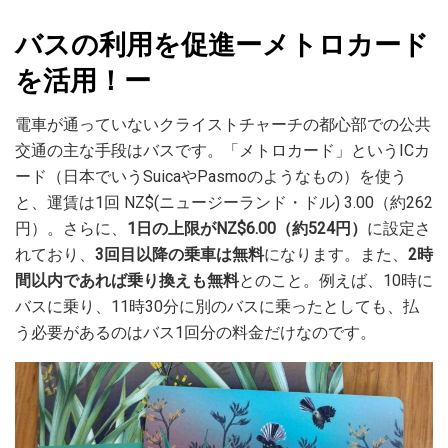
バスの利用を促進ーメトロカード
を活用！ー
電車が通っていないクライストチャーチの都心部での公共
交通の主な手段はバスです。「メトロカード」というICカ
ード（日本でいうSuicaやPasmoのようなもの）を使う
と、運賃は1回 NZ$(ニュージーランド・ドル) 3.00（約262
円）。さらに、
1日の上限がNZ$6.00（約524円）
に設定さ
れており、
3回目以降の乗車は無料
になります。また、
2時
間以内であれば乗り換えも無料
とのこと。例えば、10時に
バスに乗り、11時30分に別のバスに乗ったとしても、払
う必要があるのはバス1回分の料金だけなのです。