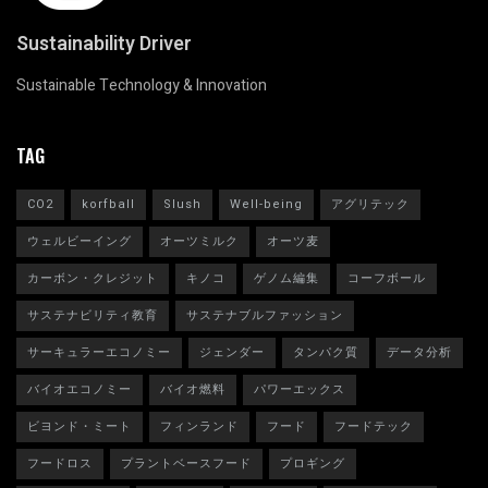
Sustainability Driver
Sustainable Technology & Innovation
TAG
CO2
korfball
Slush
Well-being
アグリテック
ウェルビーイング
オーツミルク
オーツ麦
カーボン・クレジット
キノコ
ゲノム編集
コーフボール
サステナビリティ教育
サステナブルファッション
サーキュラーエコノミー
ジェンダー
タンパク質
データ分析
バイオエコノミー
バイオ燃料
パワーエックス
ビヨンド・ミート
フィンランド
フード
フードテック
フードロス
プラントベースフード
プロギング