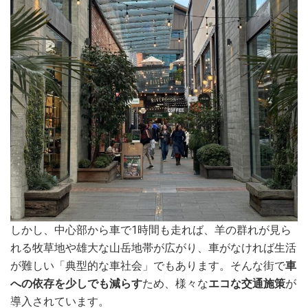
しかし、中心部から車で1時間も走れば、羊の群れが見ら
れる牧草地や雄大な山岳地帯が広がり、車がなければ生活
が難しい「典型的な車社会」でもあります。そんな街で
車
への依存を少しでも減らす
ため、様々な
エコな交通施策
が
導入されています。