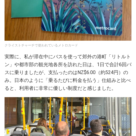
クライストチャーチで使われているメトロカード
実際に、私が滞在中にバスを使って郊外の港町「リトルト
ン」や都市部の観光地各所を訪れた日は、1日で合計6回バ
スに乗りましたが、支払ったのはNZ$6.00（約524円）の
み。日本のように「乗るたびに料金を払う」仕組みと比べ
ると、利用者に非常に優しい制度だと感じました。